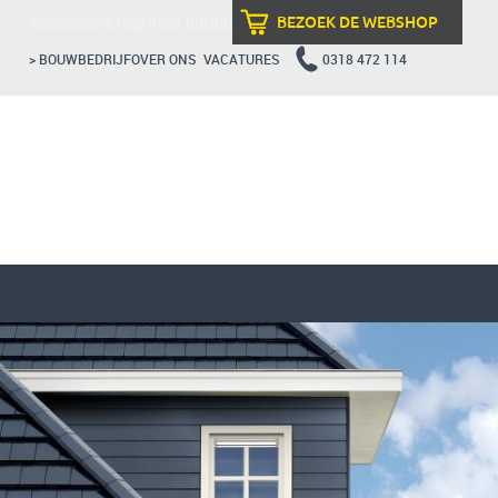
Alternatieve lees meer button
BEZOEK DE WEBSHOP
> BOUWBEDRIJF
OVER ONS
VACATURES
0318 472 114