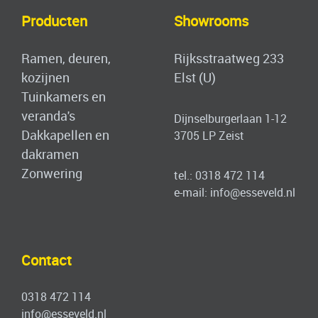
Produ
ct
en
Showrooms
Ramen, deuren,
Rijksstraatweg 233
kozijnen
Elst (U)
Tuinkamers en
veranda's
Dijnselburgerlaan 1-12
Dakkapellen en
3705 LP Zeist
dakramen
Zonwering
tel.:
0318 472 114
e-mail:
info@esseveld.nl
Contact
0318 472 114
info@esseveld.nl