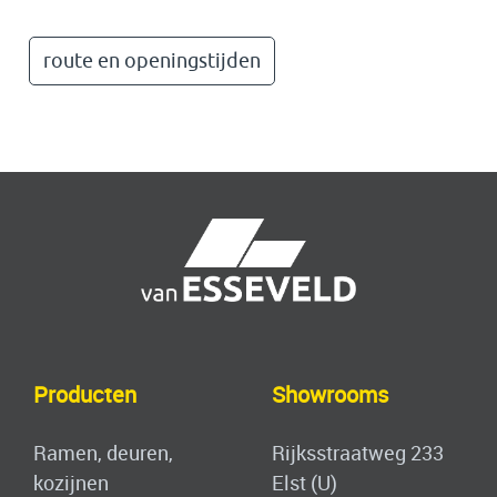
route en openingstijden
Produ
ct
en
Showrooms
Ramen, deuren,
Rijksstraatweg 233
kozijnen
Elst (U)