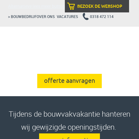
Alternatieve lees meer button
BEZOEK DE WEBSHOP
> BOUWBEDRIJF
OVER ONS
VACATURES
0318 472 114
offerte aanvragen
Tijdens de bouwvakvakantie hanteren
wij gewijzigde openingstijden.