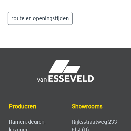
route en openingstijden
Produ
ct
en
Showrooms
Ramen, deuren,
Rijksstraatweg 233
kozijnen
Elst (U)