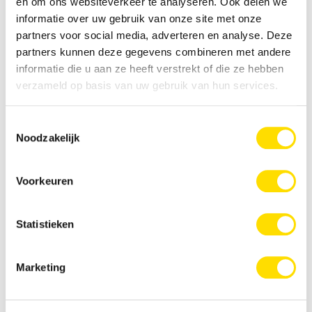
en om ons websiteverkeer te analyseren. Ook delen we
informatie over uw gebruik van onze site met onze
partners voor social media, adverteren en analyse. Deze
partners kunnen deze gegevens combineren met andere
informatie die u aan ze heeft verstrekt of die ze hebben
verzameld op basis van uw gebruik van hun services.
Ondanks het feit dat een tuinkamer
Toestemmingsselectie
goed geïsoleerd is kan het 's avonds soms
Noodzakelijk
onbehaagelijk aan voelen, een verwarming is dan
een uitkomst! Net zoals er in de serres veel
Voorkeuren
mogelijkheden zijn, zijn ook de keuzes in
verwarming volop!
Statistieken
Marketing
Zonwering