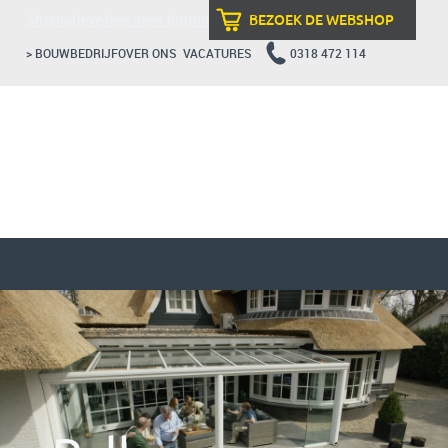
Alternatieve lees meer button
BEZOEK DE WEBSHOP
> BOUWBEDRIJF
OVER ONS
VACATURES
0318 472 114