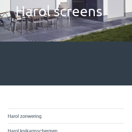
Harol screens
Harol zonwering
Harol knikarmschermen