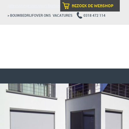
Alternatieve lees meer button
BEZOEK DE WEBSHOP
> BOUWBEDRIJF
OVER ONS
VACATURES
0318 472 114