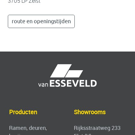
3705 LP Zeist
route en openingstijden
Produ
ct
en
Showrooms
Ramen, deuren,
Rijksstraatweg 233